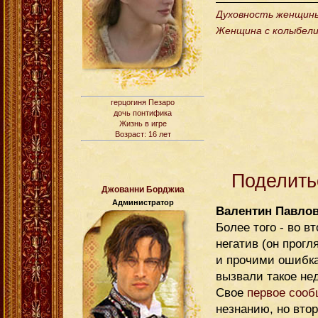
Духовность женщины 
Женщина с колыбели
герцогиня Пезаро
дочь понтифика
Жизнь в игре
Возраст: 16 лет
Поделить
Джованни Борджиа
Администратор
Валентин Павло
Более того - во 
негатив (он прог
и прочими ошибка
вызвали такое не
Свое
первое сооб
незнанию, но втор