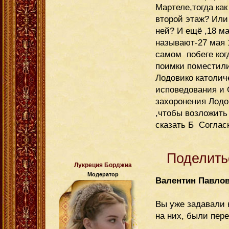
Мартеле,тогда как
второй этаж? Или
ней? И ещё ,18 ма
называют-27 мая 
самом побеге когд
поимки поместили
Лодовико католич
исповедования и 
захоронения Лодо
,чтобы возложить
сказать Б Соглас
Поделить
Лукреция Борджиа
Модератор
Валентин Павло
Вы уже задавали 
на них, были пер