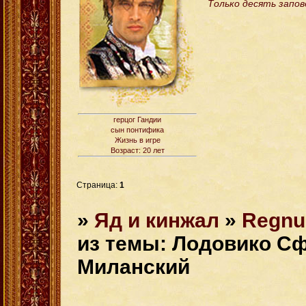
Только десять запов
герцог Гандии
сын понтифика
Жизнь в игре
Возраст: 20 лет
Страница:
1
»
Яд и кинжал
»
Regnu
из темы: Лодовико Сф
Миланский