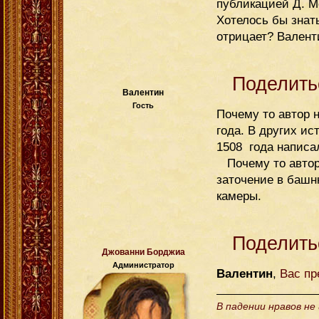
публикацией Д. Ме
Хотелось бы знат
отрицает? Валент
Поделить
Валентин
Гость
Почему то автор 
года. В других и
1508 года написал
Почему то автор 
заточение в башн
камеры.
Поделить
Джованни Борджиа
Администратор
Валентин
,
Вас пр
В падении нравов не