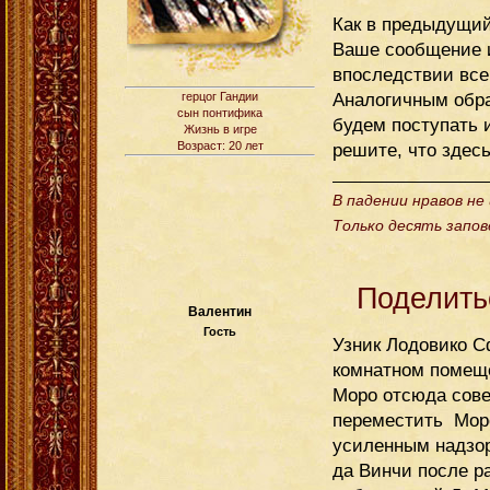
Как в предыдущий
Ваше сообщение и
впоследствии все 
Аналогичным обра
герцог Гандии
сын понтифика
будем поступать 
Жизнь в игре
Возраст: 20 лет
решите, что здес
В падении нравов не
Только десять запов
Поделить
Валентин
Гость
Узник Лодовико С
комнатном помеще
Моро отсюда сове
переместить Моро
усиленным надзор
да Винчи после р