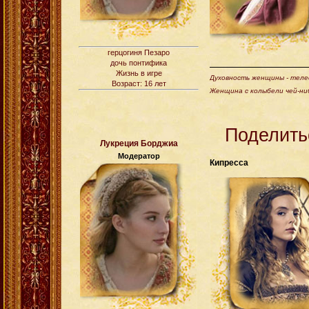
герцогиня Пезаро
дочь понтифика
Жизнь в игре
Духовность женщины - телес
Возраст: 16 лет
Женщина с колыбели чей-ни
Поделить
Лукреция Борджиа
Модератор
Кипресса