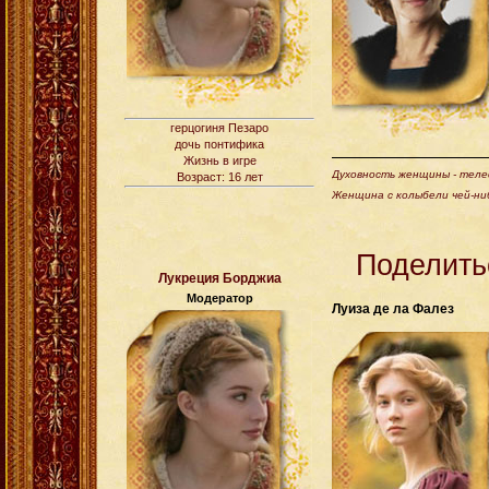
герцогиня Пезаро
дочь понтифика
Жизнь в игре
Духовность женщины - телес
Возраст: 16 лет
Женщина с колыбели чей-ни
Поделить
Лукреция Борджиа
Модератор
Луиза де ла Фалез