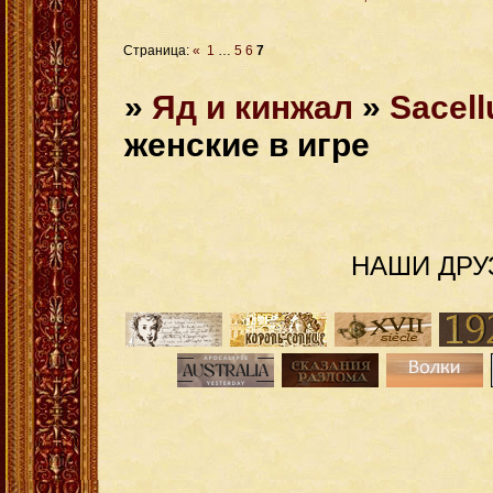
Страница:
«
1
…
5
6
7
»
Яд и кинжал
»
Sacel
женские в игре
НАШИ ДРУ