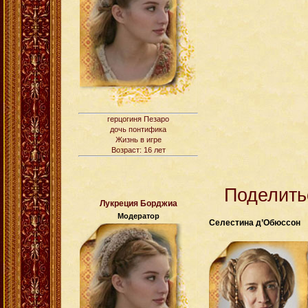
герцогиня Пезаро
дочь понтифика
Жизнь в игре
Возраст: 16 лет
Поделить
Лукреция Борджиа
Модератор
Селестина д’Обюссон