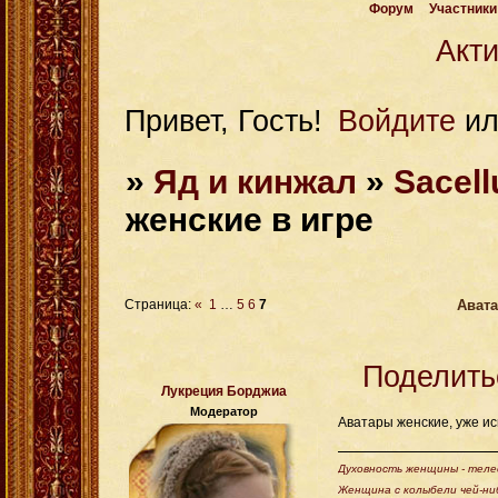
Форум
Участники
Акт
Привет, Гость!
Войдите
и
»
Яд и кинжал
»
Sacel
женские в игре
Авата
Страница:
«
1
…
5
6
7
Поделить
Лукреция Борджиа
Модератор
Аватары женские, уже ис
Духовность женщины - телес
Женщина с колыбели чей-ни