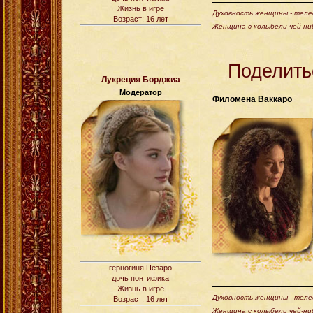
Жизнь в игре
Духовность женщины - телес
Возраст: 16 лет
Женщина с колыбели чей-ни
Поделить
Лукреция Борджиа
Модератор
Филомена Ваккаро
герцогиня Пезаро
дочь понтифика
Жизнь в игре
Духовность женщины - телес
Возраст: 16 лет
Женщина с колыбели чей-ни