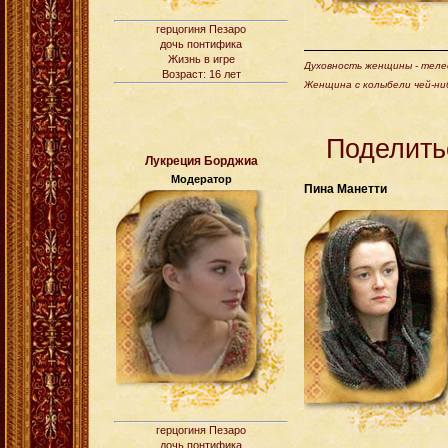
герцогиня Пезаро
дочь понтифика
Жизнь в игре
Духовность женщины - телес
Возраст: 16 лет
Женщина с колыбели чей-ни
Поделить
Лукреция Борджиа
Модератор
Пина Манетти
герцогиня Пезаро
дочь понтифика